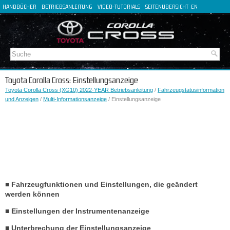
HANDBÜCHER
BETRIEBSANLEITUNG
VIDEO-TUTORIALS
SEITENÜBERSICHT
EN
FR
ES
IT
Toyota Corolla Cross: Einstellungsanzeige
Toyota Corolla Cross (XG10) 2022-YEAR Betriebsanleitung
/
Fahrzeugstatusinformation
und Anzeigen
/
Multi-Informationsanzeige
/ Einstellungsanzeige
■ Fahrzeugfunktionen und Einstellungen, die geändert
werden können
■ Einstellungen der Instrumentenanzeige
■ Unterbrechung der Einstellungsanzeige