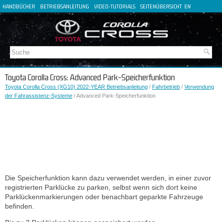
HANDBÜCHER
BETRIEBSANLEITUNG
VIDEO-TUTORIALS
SEITENÜBERSICHT
EN
FR
ES
IT
Toyota Corolla Cross: Advanced Park-Speicherfunktion
Toyota Corolla Cross (XG10) 2022-YEAR Betriebsanleitung
/
Fahrbetrieb
/
Verwendung
der Fahrassistenz-Systeme
/ Advanced Park-Speicherfunktion
Die Speicherfunktion kann dazu verwendet werden, in einer zuvor
registrierten Parklücke zu parken, selbst wenn sich dort keine
Parklückenmarkierungen oder benachbart geparkte Fahrzeuge
befinden.