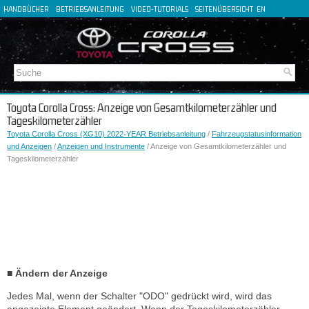
HANDBÜCHER
BETRIEBSANLEITUNG
VIDEO-TUTORIALS
SEITENÜBERSICHT
EN
FR
ES
IT
Toyota Corolla Cross: Anzeige von Gesamtkilometerzähler und
Tageskilometerzähler
Toyota Corolla Cross (XG10) 2022-YEAR Betriebsanleitung
/
Fahrzeugstatusinformation
und Anzeigen
/
Anzeigen und Instrumente
/ Anzeige von Gesamtkilometerzähler und
Tageskilometerzähler
■ Ändern der Anzeige
Jedes Mal, wenn der Schalter "ODO" gedrückt wird, wird das