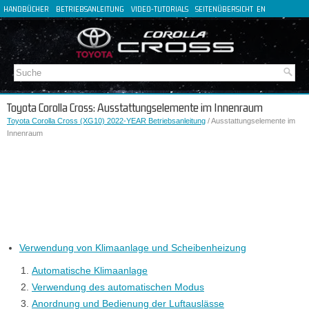
HANDBÜCHER
BETRIEBSANLEITUNG
VIDEO-TUTORIALS
SEITENÜBERSICHT
EN
FR
ES
IT
Toyota Corolla Cross: Ausstattungselemente im Innenraum
Toyota Corolla Cross (XG10) 2022-YEAR Betriebsanleitung
/ Ausstattungselemente im
Innenraum
Verwendung von Klimaanlage und Scheibenheizung
Automatische Klimaanlage
Verwendung des automatischen Modus
Anordnung und Bedienung der Luftauslässe