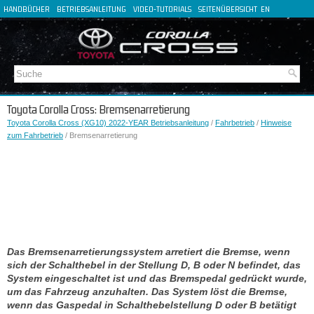
HANDBÜCHER
BETRIEBSANLEITUNG
VIDEO-TUTORIALS
SEITENÜBERSICHT
EN
FR
ES
IT
Toyota Corolla Cross: Bremsenarretierung
Toyota Corolla Cross (XG10) 2022-YEAR Betriebsanleitung
/
Fahrbetrieb
/
Hinweise
zum Fahrbetrieb
/ Bremsenarretierung
Das Bremsenarretierungssystem arretiert die Bremse, wenn
sich der Schalthebel in der Stellung D, B oder N befindet, das
System eingeschaltet ist und das Bremspedal gedrückt wurde,
um das Fahrzeug anzuhalten. Das System löst die Bremse,
wenn das Gaspedal in Schalthebelstellung D oder B betätigt