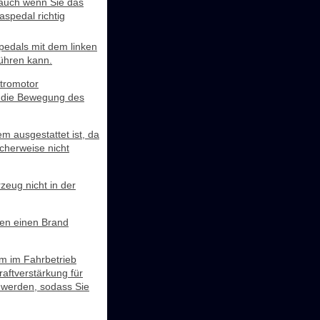
, auch wenn Sie das
spedal richtig
pedals mit dem linken
führen kann.
tromotor
r die Bewegung des
 ausgestattet ist, da
herweise nicht
zeug nicht in der
nen einen Brand
m im Fahrbetrieb
raftverstärkung für
 werden, sodass Sie