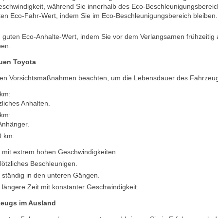
eschwindigkeit, während Sie innerhalb des Eco-Beschleunigungsbereich
ten Eco-Fahr-Wert, indem Sie im Eco-Beschleunigungsbereich bleiben.
n guten Eco-Anhalte-Wert, indem Sie vor dem Verlangsamen frühzeitig
ben.
euen Toyota
enden Vorsichtsmaßnahmen beachten, um die Lebensdauer des Fahrzeug
 km:
zliches Anhalten.
 km:
Anhänger.
0 km:
t mit extrem hohen Geschwindigkeiten.
lötzliches Beschleunigen.
t ständig in den unteren Gängen.
 längere Zeit mit konstanter Geschwindigkeit.
rzeugs im Ausland