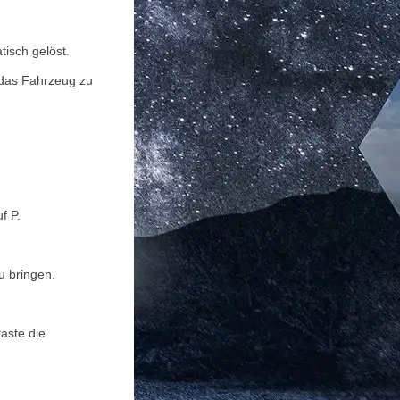
isch gelöst.
 das Fahrzeug zu
f P.
u bringen.
aste die