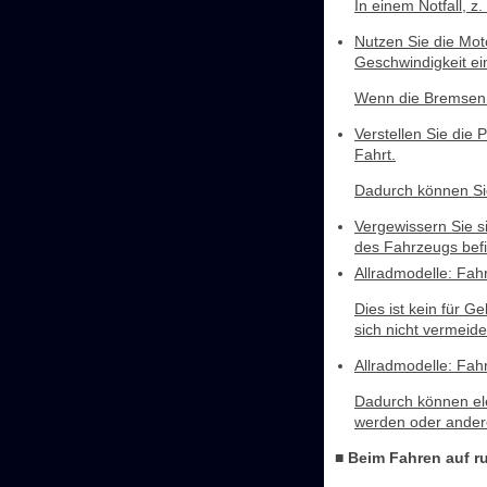
In einem Notfall, z
Nutzen Sie die Mot
Geschwindigkeit ei
Wenn die Bremsen d
Verstellen Sie die
Fahrt.
Dadurch können Sie
Vergewissern Sie s
des Fahrzeugs bef
Allradmodelle: Fah
Dies ist kein für 
sich nicht vermeide
Allradmodelle: Fah
Dadurch können ele
werden oder ander
■ Beim Fahren auf r