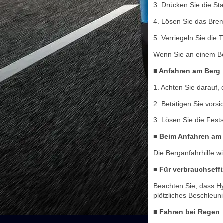
3. Drücken Sie die St
4. Lösen Sie das Bre
5. Verriegeln Sie die 
Wenn Sie an einem Ber
■ Anfahren am Berg
1. Achten Sie darauf,
2. Betätigen Sie vorsi
3. Lösen Sie die Fest
■ Beim Anfahren am
Die Berganfahrhilfe wir
■ Für verbrauchseff
Beachten Sie, dass Hy
plötzliches Beschleun
■ Fahren bei Regen