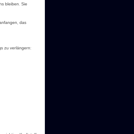
s bleiben. Sie
 anfangen, das
s zu verlängern: