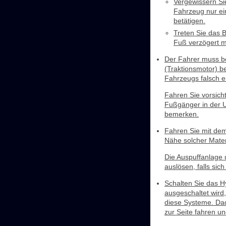
Vergewissern Sie
Fahrzeug nur ei
betätigen.
Treten Sie das 
Fuß verzögert mö
Der Fahrer muss b
(Traktionsmotor) b
Fahrzeugs falsch e
Fahren Sie vorsich
Fußgänger in der 
bemerken.
Fahren Sie mit dem
Nähe solcher Mater
Die Auspuffanlage 
auslösen, falls sic
Schalten Sie das H
ausgeschaltet wird,
diese Systeme. Da
zur Seite fahren un