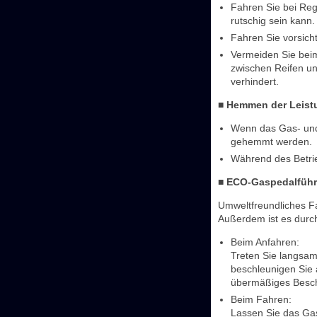
Fahren Sie bei Reg
rutschig sein kann.
Fahren Sie vorsich
Vermeiden Sie beim
zwischen Reifen u
verhindert.
■ Hemmen der Leist
Wenn das Gas- und 
gehemmt werden.
Während des Betrie
■ ECO-Gaspedalfüh
Umweltfreundliches Fa
Außerdem ist es durch
Beim Anfahren:
Treten Sie langsam
beschleunigen Sie 
übermäßiges Besch
Beim Fahren:
Lassen Sie das Gas