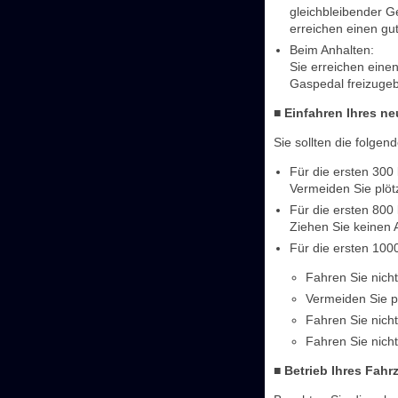
gleichbleibender G
erreichen einen gu
Beim Anhalten:
Sie erreichen eine
Gaspedal freizuge
■ Einfahren Ihres n
Sie sollten die folg
Für die ersten 300
Vermeiden Sie plöt
Für die ersten 800
Ziehen Sie keinen 
Für die ersten 100
Fahren Sie nich
Vermeiden Sie p
Fahren Sie nich
Fahren Sie nicht
■ Betrieb Ihres Fah