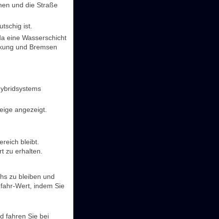
nnen und die Straße
tschig ist.
da eine Wasserschicht
nkung und Bremsen
Hybridsystems
eige angezeigt.
reich bleibt.
t zu erhalten.
hs zu bleiben und
fahr-Wert, indem Sie
 fahren Sie bei