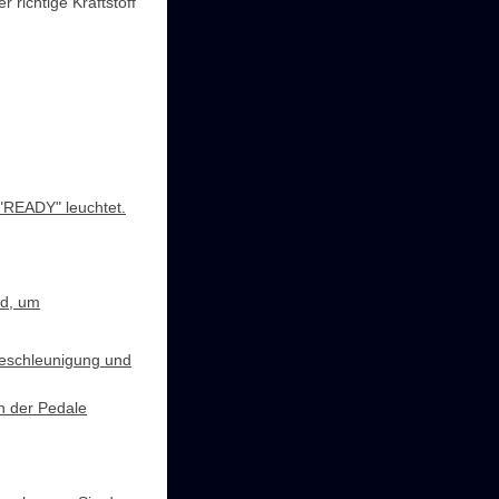
richtige Kraftstoff
"READY" leuchtet.
nd, um
Beschleunigung und
n der Pedale