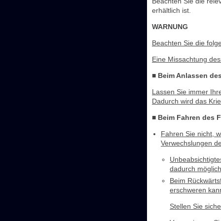
Beachten Sie die rele
erhältlich ist.
WARNUNG
Beachten Sie die fol
Eine Missachtung des
■ Beim Anlassen de
Lassen Sie immer Ihr
Dadurch wird das Kri
■ Beim Fahren des 
Fahren Sie nicht, 
Verwechslungen de
Unbeabsichtigte
dadurch möglich
Beim Rückwärtsf
erschweren kan
Stellen Sie sic