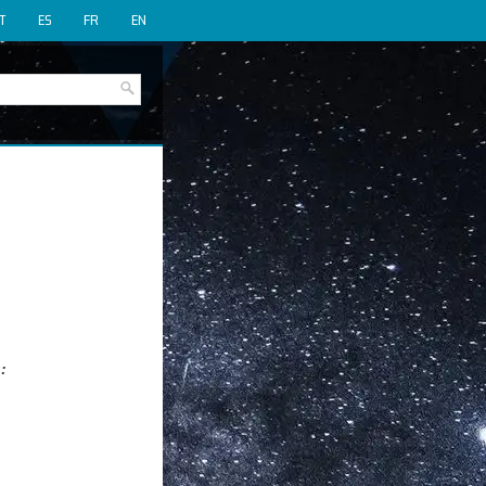
IT
ES
FR
EN
: