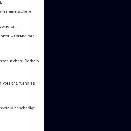
n.
lles eine sichere
erlieren.
 nicht während der
assen nicht außerhalb
n Vorsicht, wenn es
idsystem beschädigt