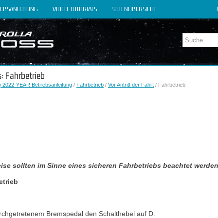
IEBSANLEITUNG
VIDEO-TUTORIALS
SEITENÜBERSICHT
s: Fahrbetrieb
) 2022-YEAR Betriebsanleitung
/
Fahrbetrieb
/
Vor Antritt der Fahrt
/ Fahrbetrieb
ise sollten im Sinne eines sicheren Fahrbetriebs beachtet werden
etrieb
urchgetretenem Bremspedal den Schalthebel auf D.