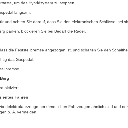
arttaste, um das Hybridsystem zu stoppen.
mspedal langsam.
Tür und achten Sie darauf, dass Sie den elektronischen Schlüssel bei s
g parken, blockieren Sie bei Bedarf die Räder.
 dass die Feststellbremse angezogen ist, und schalten Sie den Schalthe
chtig das Gaspedal.
stellbremse.
 Berg
d aktiviert.
izientes Fahren
bridelektrofahrzeuge herkömmlichen Fahrzeugen ähnlich sind und es wi
igen o. Ä. vermeiden.