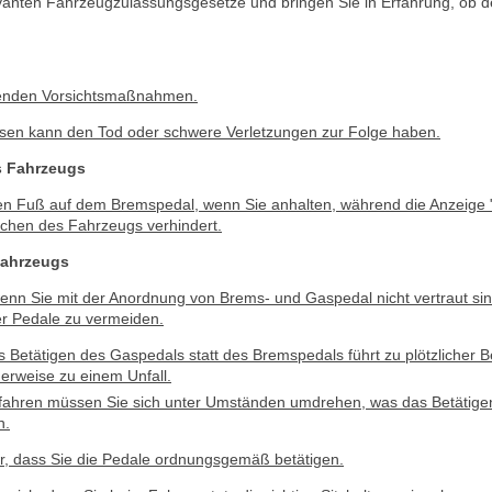
vanten Fahrzeugzulassungsgesetze und bringen Sie in Erfahrung, ob der 
genden Vorsichtsmaßnahmen.
sen kann den Tod oder schwere Verletzungen zur Folge haben.
s Fahrzeugs
en Fuß auf dem Bremspedal, wenn Sie anhalten, während die Anzeige 
echen des Fahrzeugs verhindert.
Fahrzeugs
wenn Sie mit der Anordnung von Brems- und Gaspedal nicht vertraut si
r Pedale zu vermeiden.
s Betätigen des Gaspedals statt des Bremspedals führt zu plötzlicher 
erweise zu einem Unfall.
ahren müssen Sie sich unter Umständen umdrehen, was das Betätige
n.
her, dass Sie die Pedale ordnungsgemäß betätigen.