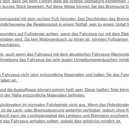
 sich, dass Sie beim Fahren stets die richtige Sitzhaltung einnehmen
n kurzes Stück bewegen. Auf diese Weise können Sie das Bremsund Ga
Bremspedal mit dem rechten Fuß herunter. Das Durchtreten des Brems
glicherweise die Reaktionszeit in einem Notfall, was zu einem Unfall 
esonders auf Fußgänger achten, wenn das Fahrzeug nur mit dem Elek
etrieben wird. Da kein Motorgeräusch zu hören ist, könnten Fußgänge
inschätzen.
tig, auch wenn das Fahrzeug mit dem akustischen Fahrzeug-Warnsystem
Umgebung das Fahrzeug bei sehr lauten Umgebungsgeräuschen möglic
 Fahrzeug nicht über entzündliche Materialien und halten Sie das Fahr
ialien an.
und die Auspuffgase können extrem heiß sein. Diese heißen Teile kön
h in der Nähe entzündliche Materialien befinden.
ybridsystem im normalen Fahrbetrieb nicht aus. Wenn das Hybridsyste
 ist die Lenk- oder Bremssteuerung weiterhin verfügbar, jedoch ohne K
durch kann die Leichtgängigkeit des Lenkens und Bremsens erschwert
d das Fahrzeug anhalten sollten, sobald dies gefahrlos möglich ist.