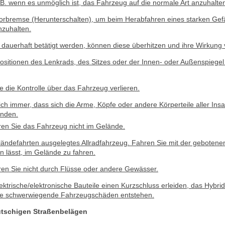
. B. wenn es unmöglich ist, das Fahrzeug auf die normale Art anzuhalte
orbremse (Herunterschalten), um beim Herabfahren eines starken Gefä
nzuhalten.
auerhaft betätigt werden, können diese überhitzen und ihre Wirkung v
 Positionen des Lenkrads, des Sitzes oder der Innen- oder Außenspiegel
 die Kontrolle über das Fahrzeug verlieren.
ich immer, dass sich die Arme, Köpfe oder andere Körperteile aller Ins
inden.
ren Sie das Fahrzeug nicht im Gelände.
Geländefahrten ausgelegtes Allradfahrzeug. Fahren Sie mit der gebotene
n lässt, im Gelände zu fahren.
ren Sie nicht durch Flüsse oder andere Gewässer.
ktrische/elektronische Bauteile einen Kurzschluss erleiden, das Hybr
e schwerwiegende Fahrzeugschäden entstehen.
utschigen Straßenbelägen