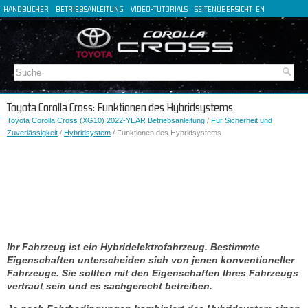
HANDBÜCHER
BETRIEBSANLEITUNG
VIDEO-TUTORIALS
SEITENÜBERSICHT
EN
FR
ES
IT
Toyota Corolla Cross: Funktionen des Hybridsystems
Toyota Corolla Cross (XG10) 2022-YEAR Betriebsanleitung
/
Für Sicherheit und
Zuverlässigkeit
/
Hybridsystem
/ Funktionen des Hybridsystems
Ihr Fahrzeug ist ein Hybridelektrofahrzeug. Bestimmte
Eigenschaften unterscheiden sich von jenen konventioneller
Fahrzeuge. Sie sollten mit den Eigenschaften Ihres Fahrzeugs
vertraut sein und es sachgerecht betreiben.