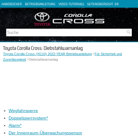
HANDBÜCHER
BETRIEBSANLEITUNG
VIDEO-TUTORIALS
SEITENÜBERSICHT
EN
FR
ES
IT
Toyota Corolla Cross: Diebstahlwarnanlag
Toyota Corolla Cross (XG10) 2022-YEAR Betriebsanleitung
/
Für Sicherheit und
Zuverlässigkeit
/ Diebstahlwarnanlag
Wegfahrsperre
Doppelsperrsystem*
Alarm*
Der Innenraum-Überwachungssensor