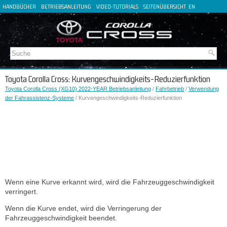
HANDBÜCHER
BETRIEBSANLEITUNG
VIDEO-TUTORIALS
SEITENÜBERSICHT
EN
FR
ES
IT
Toyota Corolla Cross: Kurvengeschwindigkeits-Reduzierfunktion
Toyota Corolla Cross (XG10) 2022-YEAR Betriebsanleitung
/
Fahrbetrieb
/
Verwendung
der Fahrassistenz-Systeme
/ Kurvengeschwindigkeits-Reduzierfunktion
Wenn eine Kurve erkannt wird, wird die Fahrzeuggeschwindigkeit
verringert.
Wenn die Kurve endet, wird die Verringerung der
Fahrzeuggeschwindigkeit beendet.