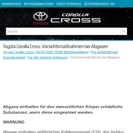
HANDBÜCHER
BETRIEBSANLEITUNG
VIDEO-TUTORIALS
SEITENÜBERSICHT
EN
FR
ES
IT
Toyota Corolla Cross: Vorsichtsmaßnahmen bei Abgasen
Toyota Corolla Cross (XG10) 2022-YEAR Betriebsanleitung
/
Für Sicherheit und
Zuverlässigkeit
/
Für den sicheren Gebrauch
/ Vorsichtsmaßnahmen bei Abgasen
Abgase enthalten für den menschlichen Körper schädliche
Substanzen, wenn diese eingeatmet werden.
WARNUNG
Abgase enthalten gefährliches Kohlenmonoxid (CO), das farblos