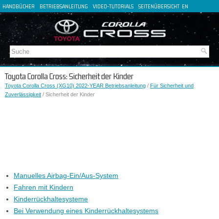
HANDBÜCHER
BETRIEBSANLEITUNG
VIDEO-TUTORIALS
SEITENÜBERSICHT
EN
FR
ES
IT
Toyota Corolla Cross: Sicherheit der Kinder
Toyota Corolla Cross (XG10) 2022-YEAR Betriebsanleitung
/
Für Sicherheit und
Zuverlässigkeit
/ Sicherheit der Kinder
Manuelles Airbag-Ein/Aus-System
Fahren mit Kindern
Kinderrückhaltesysteme
Bei Verwendung eines Kinderrückhaltesystems