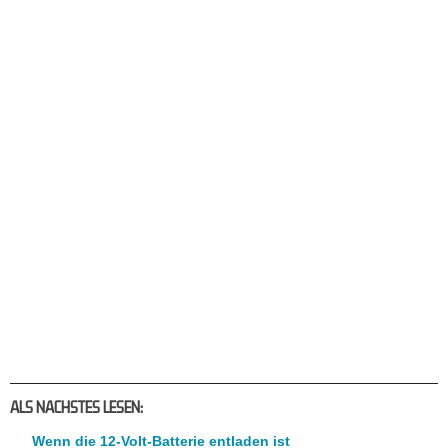
ALS NACHSTES LESEN:
Wenn die 12-Volt-Batterie entladen ist