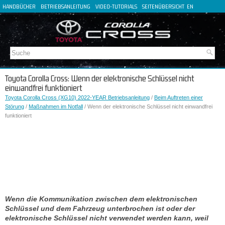
HANDBÜCHER
BETRIEBSANLEITUNG
VIDEO-TUTORIALS
SEITENÜBERSICHT
EN
FR
ES
IT
Toyota Corolla Cross: Wenn der elektronische Schlüssel nicht
einwandfrei funktioniert
Toyota Corolla Cross (XG10) 2022-YEAR Betriebsanleitung
/
Beim Auftreten einer
Störung
/
Maßnahmen im Notfall
/ Wenn der elektronische Schlüssel nicht einwandfrei
funktioniert
Wenn die Kommunikation zwischen dem elektronischen
Schlüssel und dem Fahrzeug unterbrochen ist oder der
elektronische Schlüssel nicht verwendet werden kann, weil