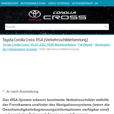
HANDBÜCHER
BETRIEBSANLEITUNG
VIDEO-TUTORIALS
SEITENÜBERSICHT
EN
FR
ES
IT
Toyota Corolla Cross: RSA (Verkehrsschilderkennung)
Toyota Corolla Cross (XG10) 2022-YEAR Betriebsanleitung
/
Fahrbetrieb
/
Verwendung
der Fahrassistenz-Systeme
/ RSA (Verkehrsschilderkennung)
*: Je nach Ausstattung
Das RSA-System erkennt bestimmte Verkehrsschilder mithilfe
der Frontkamera und/oder des Navigationssystems (wenn die
Geschwindigkeitsbegrenzungsinformationen verfügbar sind)