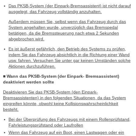
Das PKSB-System (der Einpark-Bremsassistent) ist nicht darauf
ausgelegt, das Fahrzeug vollständig anzuhalten.
Außerdem müssen Sie, selbst wenn das Fahrzeug durch das
System angehalten wurde, unverzüglich das Bremspedal
betätigen, da die Bremssteuerung nach etwa 2 Sekunden
abgebrochen wird.
Es ist äußerst gefährlich, den Betrieb des Systems zu prüfen,
indem Sie das Fahrzeug absichtlich in die Richtung einer Wand
usw. fahren. Versuchen Sie unter gar keinen Umständen solche
Aktionen durchzuführen.
■ Wann das PKSB-System (der Einpark- Bremsassistent)
deaktiviert werden sollte
Deaktivieren Sie das PKSB-System (den Einpark-
Bremsassistenten) in den folgenden Situationen, da das System
eingreifen könnte, obwohl keine Kollisionswahrscheinlichkeit
besteht.
Bei der Überprüfung des Fahrzeugs mit einem Rollenprüfstand,
Fahrleistungsprüfstand oder Laufrollen
Wenn das Fahrzeug auf ein Boot, einen Lastwagen oder ein