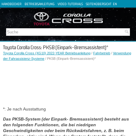
HANDBÜCHER
BETRIEBSANLEITUNG
VIDEO-TUTORIALS
SEITENÜBERSICHT
EN
FR
ES
IT
Toyota Corolla Cross: PKSB (Einpark-Bremsassistent)*
Toyota Corolla Cross (XG10) 2022-YEAR Betriebsanleitung
/
Fahrbetrieb
/
Verwendung
der Fahrassistenz-Systeme
/ PKSB (Einpark-Bremsassistent)*
*: Je nach Ausstattung
Das PKSB-System (der Einpark- Bremsassistent) besteht aus
den folgenden Funktionen, die bei niedrigen
Geschwindigkeiten oder beim Rückwärtsfahren, z. B. beim