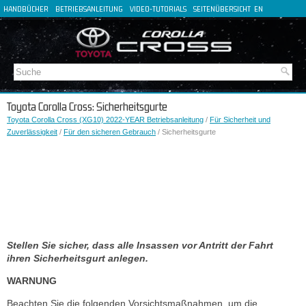
HANDBÜCHER
BETRIEBSANLEITUNG
VIDEO-TUTORIALS
SEITENÜBERSICHT
EN
FR
ES
IT
Toyota Corolla Cross: Sicherheitsgurte
Toyota Corolla Cross (XG10) 2022-YEAR Betriebsanleitung
/
Für Sicherheit und
Zuverlässigkeit
/
Für den sicheren Gebrauch
/ Sicherheitsgurte
Stellen Sie sicher, dass alle Insassen vor Antritt der Fahrt
ihren Sicherheitsgurt anlegen.
WARNUNG
Beachten Sie die folgenden Vorsichtsmaßnahmen, um die