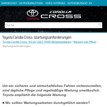
HANDBÜCHER
BETRIEBSANLEITUNG
VIDEO-TUTORIALS
SEITENÜBERSICHT
EN
FR
ES
IT
Toyota Corolla Cross: Wartungsanforderungen
Toyota Corolla Cross (XG10) 2022-YEAR Betriebsanleitung
/
Wartung und Pflege
/
Wartungsanforderungen
Um ein sicheres und wirtschaftliches Fahren sicherzustellen,
sind tägliche Pflege und regelmäßige Wartung unerlässlich.
Toyota empfiehlt die folgende Wartung.
■ Wo sollten Wartungsarbeiten durchgeführt werden?